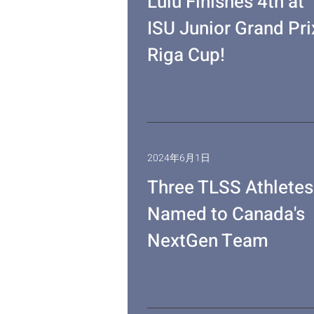
Lulu Finishes 4th at
ISU Junior Grand Pri
Riga Cup!
2024年6月1日
Three TLSS Athletes
Named to Canada's
NextGen Team